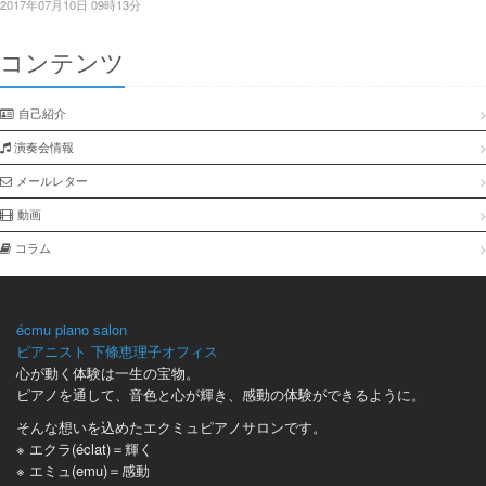
2017年07月10日 09時13分
コンテンツ
自己紹介
演奏会情報
メールレター
動画
コラム
écmu piano salon
ピアニスト 下條恵理子オフィス
心が動く体験は一生の宝物。
ピアノを通して、音色と心が輝き、感動の体験ができるように。
そんな想いを込めたエクミュピアノサロンです。
※ エクラ(éclat)＝輝く
※ エミュ(emu)＝感動