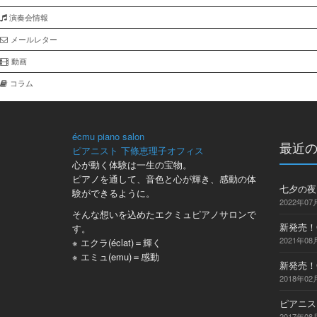
演奏会情報
メールレター
動画
コラム
écmu piano salon
最近
ピアニスト 下條恵理子オフィス
心が動く体験は一生の宝物。
ピアノを通して、音色と心が輝き、感動の体
七夕の夜、
験ができるように。
2022年07
そんな想いを込めたエクミュピアノサロンで
新発売！C
す。
2021年08
※ エクラ(éclat)＝輝く
※ エミュ(emu)＝感動
新発売！CD
2018年02
ピアニス
2017年08