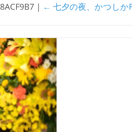
48ACF9B7
|
←
七夕の夜、かつしか