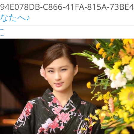
94E078DB-C866-41FA-815A-73BE
なたへ♪
←
→