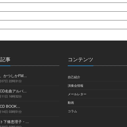
の記事
コンテンツ
かつしかFM...
自己紹介
月07日 22時31分
演奏会情報
D名曲アルバ...
メールレター
月11日 16時32分
動画
 BOOK...
コラム
月14日 03時51分
ト下條恵理子・...
月23日 02時19分