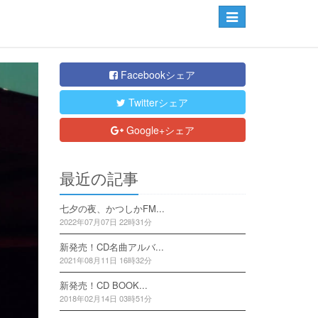
Toggle
navigation
Facebookシェア
Twitterシェア
Google+シェア
最近の記事
七夕の夜、かつしかFM...
2022年07月07日 22時31分
新発売！CD名曲アルバ...
2021年08月11日 16時32分
新発売！CD BOOK...
2018年02月14日 03時51分