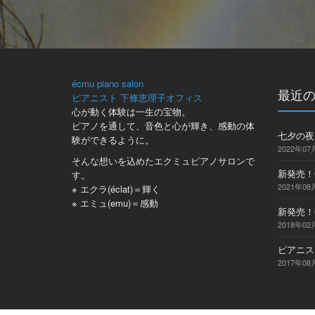
écmu piano salon
最近
ピアニスト 下條恵理子オフィス
心が動く体験は一生の宝物。
ピアノを通して、音色と心が輝き、感動の体
七夕の夜、
験ができるように。
2022年07
そんな想いを込めたエクミュピアノサロンで
新発売！C
す。
2021年08
※ エクラ(éclat)＝輝く
※ エミュ(emu)＝感動
新発売！CD
2018年02
ピアニス
2017年08