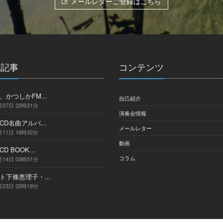
メールレターご登録はこちら
の記事
コンテンツ
かつしかFM...
自己紹介
月07日 22時31分
演奏会情報
D名曲アルバ...
メールレター
月11日 16時32分
動画
 BOOK...
コラム
月14日 03時51分
ト下條恵理子・...
月23日 02時19分